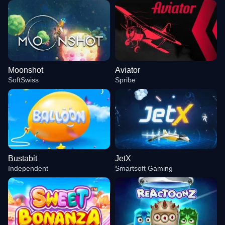
Moonshot
Aviator
SoftSwiss
Spribe
Bustabit
JetX
Independent
Smartsoft Gaming