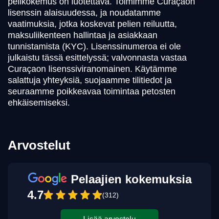
pelikokemus on luotettava. Toimimme Curaçaon
lisenssin alaisuudessa, ja noudatamme
vaatimuksia, jotka koskevat pelien reiluutta,
maksuliikenteen hallintaa ja asiakkaan
tunnistamista (KYC). Lisenssinumeroa ei ole
julkaistu tässä esittelyssä; valvonnasta vastaa
Curaçaon lisenssiviranomainen. Käytämme
salattuja yhteyksiä, suojaamme tilitiedot ja
seuraamme poikkeavaa toimintaa petosten
ehkäisemiseksi.
Arvostelut
Pelaajien kokemuksia
4.7
(312)