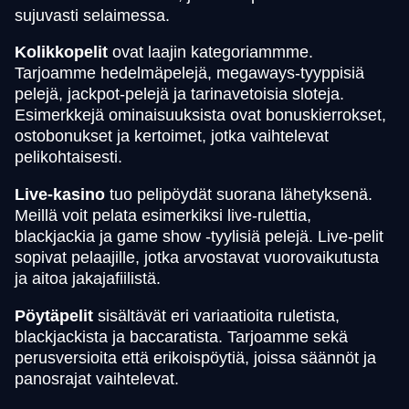
sujuvasti selaimessa.
Kolikkopelit
ovat laajin kategoriammme.
Tarjoamme hedelmäpelejä, megaways-tyyppisiä
pelejä, jackpot-pelejä ja tarinavetoisia sloteja.
Esimerkkejä ominaisuuksista ovat bonuskierrokset,
ostobonukset ja kertoimet, jotka vaihtelevat
pelikohtaisesti.
Live-kasino
tuo pelipöydät suorana lähetyksenä.
Meillä voit pelata esimerkiksi live-rulettia,
blackjackia ja game show -tyylisiä pelejä. Live-pelit
sopivat pelaajille, jotka arvostavat vuorovaikutusta
ja aitoa jakajafiilistä.
Pöytäpelit
sisältävät eri variaatioita ruletista,
blackjackista ja baccaratista. Tarjoamme sekä
perusversioita että erikoispöytiä, joissa säännöt ja
panosrajat vaihtelevat.