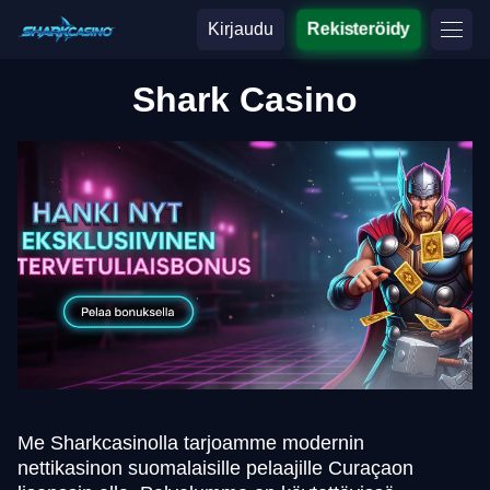
Kirjaudu
Rekisteröidy
Shark Casino
Me Sharkcasinolla tarjoamme modernin
nettikasinon suomalaisille pelaajille Curaçaon