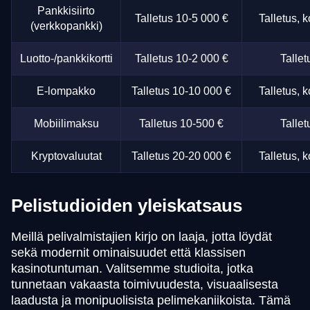
Pankkisiirto
Talletus 10-5 000 €
Talletus, k
(verkkopankki)
Luotto-/pankkikortti
Talletus 10-2 000 €
Tallet
E-lompakko
Talletus 10-10 000 €
Talletus, k
Mobiilimaksu
Talletus 10-500 €
Tallet
Kryptovaluutat
Talletus 20-20 000 €
Talletus, k
Pelistudioiden yleiskatsaus
Meillä pelivalmistajien kirjo on laaja, jotta löydät
sekä modernit ominaisuudet että klassisen
kasinotuntuman. Valitsemme studioita, jotka
tunnetaan vakaasta toimivuudesta, visuaalisesta
laadusta ja monipuolisista pelimekaniikoista. Tämä