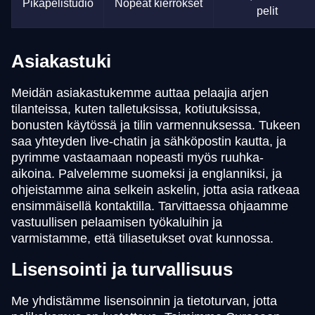
Pikapelistudio
Nopeat kierrokset
pelit
Asiakastuki
Meidän asiakastukemme auttaa pelaajia arjen
tilanteissa, kuten talletuksissa, kotiutuksissa,
bonusten käytössä ja tilin varmennuksessa. Tukeen
saa yhteyden live-chatin ja sähköpostin kautta, ja
pyrimme vastaamaan nopeasti myös ruuhka-
aikoina. Palvelemme suomeksi ja englanniksi, ja
ohjeistamme aina selkein askelin, jotta asia ratkeaa
ensimmäisellä kontaktilla. Tarvittaessa ohjaamme
vastuullisen pelaamisen työkaluihin ja
varmistamme, että tiliasetukset ovat kunnossa.
Lisensointi ja turvallisuus
Me yhdistämme lisensoinnin ja tietoturvan, jotta