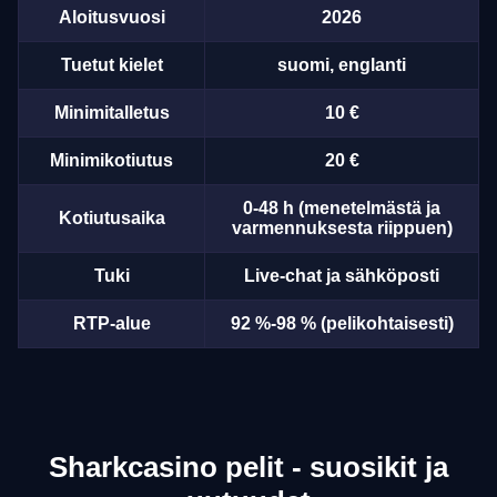
Aloitusvuosi
2026
Tuetut kielet
suomi, englanti
Minimitalletus
10 €
Minimikotiutus
20 €
0-48 h (menetelmästä ja
Kotiutusaika
varmennuksesta riippuen)
Tuki
Live-chat ja sähköposti
RTP-alue
92 %-98 % (pelikohtaisesti)
Sharkcasino pelit - suosikit ja